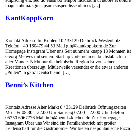
adipiscing elit, sed do eiusmod tempor incididunt ut labore et dolore
magna aliqua. Quis ipsum suspendisse ultrices […]
KantKoppKorn
Kontakt Adresse Im Kuhlen 10 / 33129 Delbrück-Westenholz
Telefon +49 160479 44 53 Mail gm@kantkoppkorn.de Zur
Homepage Instagram Über uns Seit nunmehr knapp 13 Monaten ist
Georg Meiwes mit seinem Start-up Unternehmen buchstäblich in
aller Munde. Nicht nur die heimische Region ist von seinen
Kreationen überzeugt. Mittlerweile versendet er die etwas anderen
„Pullen“ in ganz Deutschland: […]
Benni’s Kitchen
Kontakt Adresse Alter Markt 8 / 33129 Delbrück Öffnungszeiten
Mo – Fr 08:30 – 22:00 Uhr Samstag 07:00 – 22:00 Uhr Telefon
05250 6067776 Mail info@bennis-kitchen.de Zur Homepage
Instagram Über uns Wir sind ein Familienbetrieb mit großer
Leidenschaft für die Gastronomie. Wir bieten neapolitanische Pizza