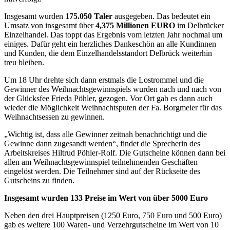
Insgesamt wurden
175.050
Taler
ausgegeben. Das bedeutet ein
Umsatz von insgesamt über
4,375 Millionen EURO
im Delbrücker
Einzelhandel. Das toppt das Ergebnis vom letzten Jahr nochmal um
einiges. Dafür geht ein herzliches Dankeschön an alle Kundinnen
und Kunden, die dem Einzelhandelsstandort Delbrück weiterhin
treu bleiben.
Um 18 Uhr drehte sich dann erstmals die Lostrommel und die
Gewinner des Weihnachtsgewinnspiels wurden nach und nach von
der Glücksfee Frieda Pöhler, gezogen. Vor Ort gab es dann auch
wieder die Möglichkeit Weihnachtsputen der Fa. Borgmeier für das
Weihnachtsessen zu gewinnen.
„Wichtig ist, dass alle Gewinner zeitnah benachrichtigt und die
Gewinne dann zugesandt werden“, findet die Sprecherin des
Arbeitskreises Hiltrud Pöhler-Rolf. Die Gutscheine können dann bei
allen am Weihnachtsgewinnspiel teilnehmenden Geschäften
eingelöst werden. Die Teilnehmer sind auf der Rückseite des
Gutscheins zu finden.
Insgesamt wurden 133 Preise im Wert von über 5000 Euro
Neben den drei Hauptpreisen (1250 Euro, 750 Euro und 500 Euro)
gab es weitere 100 Waren- und Verzehrgutscheine im Wert von 10