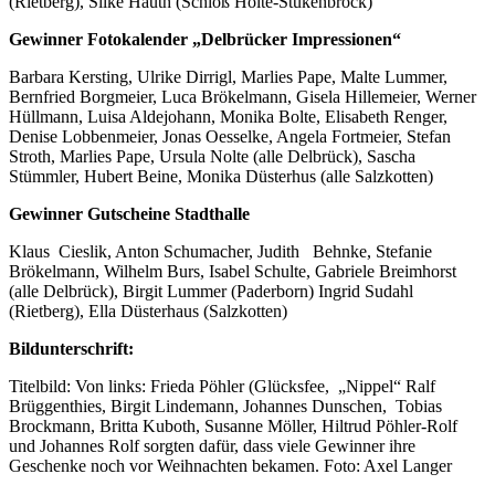
(Rietberg), Silke Hauth (Schloß Holte-Stukenbrock)
Gewinner Fotokalender „Delbrücker Impressionen“
Barbara Kersting, Ulrike Dirrigl, Marlies Pape, Malte Lummer,
Bernfried Borgmeier, Luca Brökelmann, Gisela Hillemeier, Werner
Hüllmann, Luisa Aldejohann, Monika Bolte, Elisabeth Renger,
Denise Lobbenmeier, Jonas Oesselke, Angela Fortmeier, Stefan
Stroth, Marlies Pape, Ursula Nolte (alle Delbrück), Sascha
Stümmler, Hubert Beine, Monika Düsterhus (alle Salzkotten)
Gewinner Gutscheine Stadthalle
Klaus Cieslik, Anton Schumacher, Judith Behnke, Stefanie
Brökelmann, Wilhelm Burs, Isabel Schulte, Gabriele Breimhorst
(alle Delbrück), Birgit Lummer (Paderborn) Ingrid Sudahl
(Rietberg), Ella Düsterhaus (Salzkotten)
Bildunterschrift:
Titelbild: Von links: Frieda Pöhler (Glücksfee, „Nippel“ Ralf
Brüggenthies, Birgit Lindemann, Johannes Dunschen, Tobias
Brockmann, Britta Kuboth, Susanne Möller, Hiltrud Pöhler-Rolf
und Johannes Rolf sorgten dafür, dass viele Gewinner ihre
Geschenke noch vor Weihnachten bekamen. Foto: Axel Langer