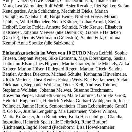
Andy Marzetz, Uwe Deland, Chris Dornbusch, Natalie Thiel-
Moro, Lea Warnebier, Ralf Weiß, Asier Recalde, Piet Spilker, Stefan
Kettelgerdes, Anja Schlichting, Mechthild Dieks, Marian
Döinghaus, Natalia Luft, Birgit Beine, Norbert Freise, Miriam
Lübbers, Willi Hillemeier, Noah Krämer, Lothar Arnold, Stefan
Heihoff, Lenke Fedde, Annette Schmidt, Nele Krause, Elisabeth
Balsmeier, Johanna Meiwes (alle Delbrück), Gabriele Heideben
(Geseke), Dennis Weidmann (Gütersloh), Sabine Folz, Corinna
Kempf, Anna Spottke (alle Salzkotten)
Einkaufsgutschein im Wert von 10 EURO
Maya Leifeld, Sophie
Friesen, Stephan Pieper, Silke Erdmann, Maja Dorenkamp, Saskia
Lottmann-Elsom, Ines Heynen, Martin Cramer, Irene Michels, Anka
Krüger, Marion Hüser, Hildegard Regett, Mariam Cicek, Sandra
Bentler, Andrea Diekotto, Michael Schulte, Katharina Hüwelmeier,
Ulrich Mertens, Thea Keuter, Fabian Weiß, Rita Kerkemeier, Stefan
Diekmann, Stephanie Wolfslau, Dieter Keil, Andreas Toinow,
Stepfanie Wolfslau, Johanna Meiwes, Susanne Brechmann,
Roswitha Pieper, Elisabeth Guder, Malte Lummer, Gabriele Groß,
Heinrich Engelmeier, Heinrich Neiske, Gerhard Wohlgemuth, Josef
Pollmeier, Janine Hartig, Seniorenheim Haus Lebensfreude GmbH
& Co KG, Justine Lengeling, Mia Lenzmeier, Volker Wilmes,
Marita Kößmeier, Jona Brautmeier, Britta Hassenbürger, Claudia
Ingordino, Heinrich Speit (alle Delbrück), René Burdorf
(Lichtenau), Ingrid Jörend (Paderborn), Lisa Höwekenmeier