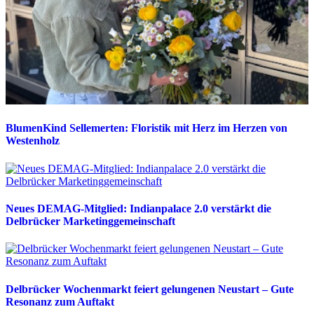
BlumenKind Sellemerten: Floristik mit Herz im Herzen von
Westenholz
Neues DEMAG-Mitglied: Indianpalace 2.0 verstärkt die
Delbrücker Marketinggemeinschaft
Delbrücker Wochenmarkt feiert gelungenen Neustart – Gute
Resonanz zum Auftakt