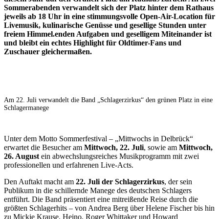
Sommerabenden verwandelt sich der Platz hinter dem Rathaus
jeweils ab 18 Uhr in eine stimmungsvolle Open-Air-Location für
Livemusik, kulinarische Genüsse und gesellige Stunden unter
freiem Himmel.enden Aufgaben und geselligem Miteinander ist
und bleibt ein echtes Highlight für Oldtimer-Fans und
Zuschauer gleichermaßen.
Am 22. Juli verwandelt die Band „Schlagerzirkus“ den grünen Platz in eine
Schlagermanege
Unter dem Motto Sommerfestival – „Mittwochs in Delbrück“
erwartet die Besucher am
Mittwoch, 22. Juli
, sowie am
Mittwoch,
26. August
ein abwechslungsreiches Musikprogramm mit zwei
professionellen und erfahrenen Live-Acts.
Den Auftakt macht am
22. Juli der Schlagerzirkus
, der sein
Publikum in die schillernde Manege des deutschen Schlagers
entführt. Die Band präsentiert eine mitreißende Reise durch die
größten Schlagerhits – von Andrea Berg über Helene Fischer bis hin
zu Mickie Krause, Heino, Roger Whittaker und Howard