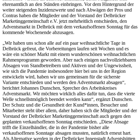
ehrenamtlich an den Ständen einbringen. Vor dem Hintergrund der
weiter steigenden Inzidenzwerte und nach Abwägen der Pros und
Contras haben die Mitglieder und der Vorstand der Delbrücker
Marketinggemeinschaft e.V. jetzt mehrheitlich entschieden, den
Adventsmarkt in Delbrück mit dem verkaufsoffenen Sonntag für das
kommende Wochenende abzusagen.
„Wir haben uns schon alle auf ein paar weihnachtliche Tage in
Delbrück gefreut, die Vorbereitungen laufen seit Wochen und es
wäre ein schöner Markt mit einem wunderschönen weihnachtlichen
Rahmenprogramm geworden. Aber nach einigen nachvollziehbaren
Absagen von Standbetreibern und Aktiven und der Ungewissheit,
wie sich die Pandemie insbesondere hier bei uns in der Region
entwickeln wird, haben wir uns gemeinsam für die sicherste
Variante entschieden und werden den Adventsmarkt absagen“,
berichtet Johannes Dunschen, Sprecher des Arbeitskreises
Adventsmarkt. Wir möchten wirklich alles dafür tun, dass die vierte
Welle schnellstmöglich beendet werden kann“, ergänzt Dunschen.
Der Schutz und die Gesundheit der Kund*innen, Besucher und
Mitarbeiter steht über allem, daher haben sich die Mitglieder und der
Vorstand der Delbrücker Marketinggemeinschaft auch gegen den
geplanten verkaufsoffenen Sonntag entschieden. „Diese Absage
trifft die Einzelhändler, die in der Pandemie bisher alle
verkaufsoffenen Sonntage absagen mussten, natürlich erneut hart.
Als Alternative werden in der Delbrücker Innenstadt Adventshütten