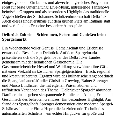
einiges geboten. Ein buntes und abwechslungsreiches Programm
sorgt für beste Unterhaltung: Live-Musik, mitreißende Tanzshows,
heimische Gruppen und als besonderes Highlight das traditionelle
Vogelschießen der St. Johannes-Schützenbruderschaft Delbrück.
Auch dieses findet erstmals auf dem grünen Platz am Rathaus statt
und verleiht dem Fest eine besondere Atmosphäre.
Delbrück lädt ein – Schlemmen, Feiern und Genießen beim
Spargelmarkt
Ein Wochenende voller Genuss, Gemeinschaft und Erlebnisse
erwartet die Besucher in Delbrück. Auf dem Spargelmarkt
präsentieren sich die Spargelanbauer des Delbrücker Landes
gemeinsam mit der heimischen Gastronomie. Die
Gastronomiebetriebe Hessel und Waldkrug verwöhnen ihre Gäste
mit einer Vielzahl an köstlichen Spargelgerichten – frisch, regional
und kreativ zubereitet. Ergänzt wird das kulinarische Angebot durch
die Spargelanbauer/-händler Christian Grewing, Rainer Sprenger
und Marco Lindhauer, die mit eigenen Präsentationen und
raffinierten Variationen das Thema „Delbrücker Spargel“ abrunden.
Darüber hinaus geben sie spannende Einblicke in Anbau, Ernte und
Geschmack des beliebten Gemüses. Ein besonderes Highlight: Am
Stand des Spargelhofs Sprenger demonstriert eine moderne Spargel-
Schälmaschine der Firma Hepro die faszinierende Technik des
automatisierten Schälens – ein echter Hingucker für große und