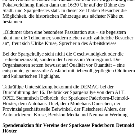
Pokalverleihung finden dann um 16:30 Uhr auf der Bühne des
Stadt- und Spargelfestes statt. In dieser Zeit haben Besucher die
Möglichkeit, die historischen Fahrzeuge aus nächster Nähe zu
bestaunen.
„Oldtimer üben eine besondere Faszination aus – sie begeistern
nicht nur die Teilnehmer, sondern ziehen auch zahlreiche Besucher
an“, freut sich Ulrike Kruse, Sprecherin des Arbeitskreises.
Bei der Spargelrallye steht nicht die Geschwindigkeit oder die
Teilnehmeranzahl, sondern der Genuss im Vordergrund. Die
Organisatoren setzen bewusst auf Qualität vor Quantität – eine
entspannte, genussvolle Ausfahrt mit liebevoll gepflegten Oldtimern
und kulinarischen Highlights.
Tatkräftige Unterstützung bekommt die DEMAG bei der
Durchführung der 16. Delbrücker Spargelrallye von dem ALT-
OPEL Stammtisch Delbrück, der Sparkasse Paderborn-Detmold-
Höxter, dem Autohaus Thiel, dem Modehaus Dunschen, der
Provinzialgeschäftsstelle Beiwinkel, der Fleischerei Ahlers, der
Autolackiererei Kruse, Bevision Media und Neumann Werbung.
Spendenaktion für Vereine der Sparkasse Paderborn-Detmold-
Höxter