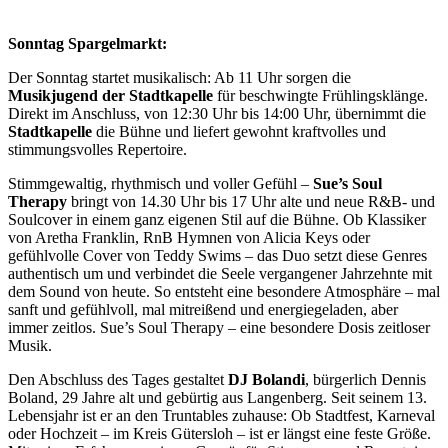
Sonntag Spargelmarkt:
Der Sonntag startet musikalisch: Ab 11 Uhr sorgen die
Musikjugend der Stadtkapelle
für beschwingte Frühlingsklänge.
Direkt im Anschluss, von 12:30 Uhr bis 14:00 Uhr, übernimmt die
Stadtkapelle
die Bühne und liefert gewohnt kraftvolles und
stimmungsvolles Repertoire.
Stimmgewaltig, rhythmisch und voller Gefühl –
Sue’s Soul
Therapy
bringt von 14.30 Uhr bis 17 Uhr alte und neue R&B- und
Soulcover in einem ganz eigenen Stil auf die Bühne. Ob Klassiker
von Aretha Franklin, RnB Hymnen von Alicia Keys oder
gefühlvolle Cover von Teddy Swims – das Duo setzt diese Genres
authentisch um und verbindet die Seele vergangener Jahrzehnte mit
dem Sound von heute. So entsteht eine besondere Atmosphäre – mal
sanft und gefühlvoll, mal mitreißend und energiegeladen, aber
immer zeitlos. Sue’s Soul Therapy – eine besondere Dosis zeitloser
Musik.
Den Abschluss des Tages gestaltet
DJ Bolandi
, bürgerlich Dennis
Boland, 29 Jahre alt und gebürtig aus Langenberg. Seit seinem 13.
Lebensjahr ist er an den Truntables zuhause: Ob Stadtfest, Karneval
oder Hochzeit – im Kreis Gütersloh – ist er längst eine feste Größe.