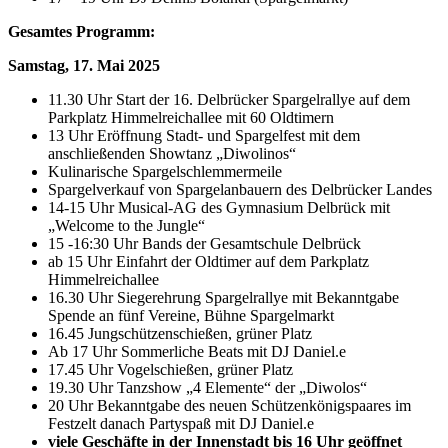
Gesamtes Programm:
Samstag, 17. Mai 2025
11.30 Uhr Start der 16. Delbrücker Spargelrallye auf dem
Parkplatz Himmelreichallee mit 60 Oldtimern
13 Uhr Eröffnung Stadt- und Spargelfest mit dem
anschließenden Showtanz „Diwolinos“
Kulinarische Spargelschlemmermeile
Spargelverkauf von Spargelanbauern des Delbrücker Landes
14-15 Uhr Musical-AG des Gymnasium Delbrück mit
„Welcome to the Jungle“
15 -16:30 Uhr Bands der Gesamtschule Delbrück
ab 15 Uhr Einfahrt der Oldtimer auf dem Parkplatz
Himmelreichallee
16.30 Uhr Siegerehrung Spargelrallye mit Bekanntgabe
Spende an fünf Vereine, Bühne Spargelmarkt
16.45 Jungschützenschießen, grüner Platz
Ab 17 Uhr Sommerliche Beats mit DJ Daniel.e
17.45 Uhr Vogelschießen, grüner Platz
19.30 Uhr Tanzshow „4 Elemente“ der „Diwolos“
20 Uhr Bekanntgabe des neuen Schützenkönigspaares im
Festzelt danach Partyspaß mit DJ Daniel.e
viele Geschäfte in der Innenstadt bis 16 Uhr geöffnet