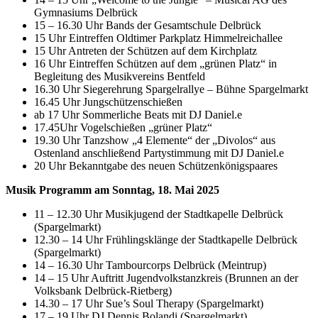
Gymnasiums Delbrück
15 – 16.30 Uhr Bands der Gesamtschule Delbrück
15 Uhr Eintreffen Oldtimer Parkplatz Himmelreichallee
15 Uhr Antreten der Schützen auf dem Kirchplatz
16 Uhr Eintreffen Schützen auf dem „grünen Platz“ in
Begleitung des Musikvereins Bentfeld
16.30 Uhr Siegerehrung Spargelrallye – Bühne Spargelmarkt
16.45 Uhr Jungschützenschießen
ab 17 Uhr Sommerliche Beats mit DJ Daniel.e
17.45Uhr Vogelschießen „grüner Platz“
19.30 Uhr Tanzshow „4 Elemente“ der „Divolos“ aus
Ostenland anschließend Partystimmung mit DJ Daniel.e
20 Uhr Bekanntgabe des neuen Schützenkönigspaares
Musik Programm am Sonntag, 18. Mai 2025
11 – 12.30 Uhr Musikjugend der Stadtkapelle Delbrück
(Spargelmarkt)
12.30 – 14 Uhr Frühlingsklänge der Stadtkapelle Delbrück
(Spargelmarkt)
14 – 16.30 Uhr Tambourcorps Delbrück (Meintrup)
14 – 15 Uhr Auftritt Jugendvolkstanzkreis (Brunnen an der
Volksbank Delbrück-Rietberg)
14.30 – 17 Uhr Sue’s Soul Therapy (Spargelmarkt)
17 – 19 Uhr DJ Dennis Bolandi (Spargelmarkt)