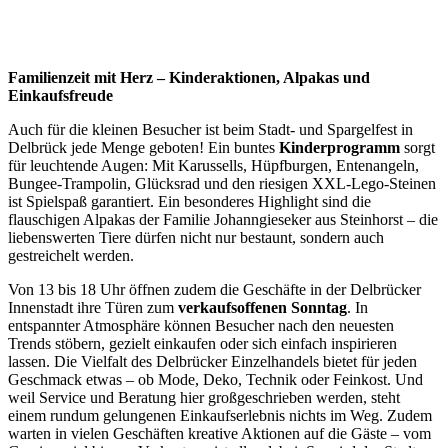
Familienzeit mit Herz – Kinderaktionen, Alpakas und
Einkaufsfreude
Auch für die kleinen Besucher ist beim Stadt- und Spargelfest in
Delbrück jede Menge geboten! Ein buntes
Kinderprogramm
sorgt
für leuchtende Augen: Mit Karussells, Hüpfburgen, Entenangeln,
Bungee-Trampolin, Glücksrad und den riesigen XXL-Lego-Steinen
ist Spielspaß garantiert. Ein besonderes Highlight sind die
flauschigen Alpakas der Familie Johanngieseker aus Steinhorst – die
liebenswerten Tiere dürfen nicht nur bestaunt, sondern auch
gestreichelt werden.
Von 13 bis 18 Uhr öffnen zudem die Geschäfte in der Delbrücker
Innenstadt ihre Türen zum
verkaufsoffenen Sonntag
. In
entspannter Atmosphäre können Besucher nach den neuesten
Trends stöbern, gezielt einkaufen oder sich einfach inspirieren
lassen. Die Vielfalt des Delbrücker Einzelhandels bietet für jeden
Geschmack etwas – ob Mode, Deko, Technik oder Feinkost. Und
weil Service und Beratung hier großgeschrieben werden, steht
einem rundum gelungenen Einkaufserlebnis nichts im Weg. Zudem
warten in vielen Geschäften kreative Aktionen auf die Gäste – vom