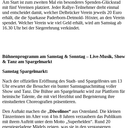
Am Start ist zum zweiten Mal ein besonderes Spenden-Glücksrad
mit fünf Vereinen platziert. Jeder Rallye-Teilnehmer dreht einmal
und entscheidet damit, welcher Delbrücker Verein jeweils 20 Euro
erhält, die die Sparkasse Paderborn-Detmold- Höxter, an den Verein
spendet. Welcher Verein wie viel Geld erhält, wird am Samstag ab
16.30 Uhr bei der Siegerehrung verkündet.
Bühnenprogramm am Samstag & Sonntag – Live-Musik, Show
& Tanz am Spargelmarkt
Samstag Spargelmarkt:
Nach der offiziellen Eröffnung des Stadt- und Spargelfestes um 13
Uhr erwartet die Besucher ein bunter Samstagnachmittag voller
Show und Tanz. Die Bühne am Spargelmarkt wird zur Plattform für
heimische Talente, die mit viel Herzblut und Begeisterung ihre
einstudierten Choreografien präsentieren.
Den Auftakt machen die „
Diwolinos“
aus Ostenland. Die kleinen
Tänzerinnen im Alter von 4 bis 8 Jahren verzaubern das Publikum
mit ihrem Auftritt unter dem Motto „Superhelden“. Rund 20
energiegeladene Mädels zeigen, was sie in den vergangenen