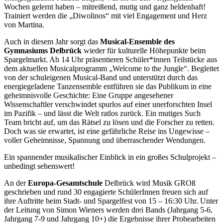
Wochen gelernt haben – mitreißend, mutig und ganz heldenhaft!
Trainiert werden die „Diwolinos“ mit viel Engagement und Herz
von Martina.
Auch in diesem Jahr sorgt das
Musical-Ensemble des
Gymnasiums Delbrück
wieder für kulturelle Höhepunkte beim
Spargelmarkt. Ab 14 Uhr präsentieren Schüler*innen Teilstücke aus
dem aktuellen Musicalprogramm „Welcome to the Jungle“. Begleitet
von der schuleigenen Musical-Band und unterstützt durch das
energiegeladene Tanzensemble entführen sie das Publikum in eine
geheimnisvolle Geschichte: Eine Gruppe angesehener
Wissenschaftler verschwindet spurlos auf einer unerforschten Insel
im Pazifik – und lässt die Welt ratlos zurück. Ein mutiges Such
Team bricht auf, um das Rätsel zu lösen und die Forscher zu retten.
Doch was sie erwartet, ist eine gefährliche Reise ins Ungewisse –
voller Geheimnisse, Spannung und überraschender Wendungen.
Ein spannender musikalischer Einblick in ein großes Schulprojekt –
unbedingt sehenswert!
An der
Europa-Gesamtschule
Delbrück wird Musik GROß
geschrieben und rund 30 engagierte SchülerInnen freuen sich auf
ihre Auftritte beim Stadt- und Spargelfest von 15 – 16:30 Uhr. Unter
der Leitung von Simon Wieners werden drei Bands (Jahrgang 5-6,
Jahrgang 7-9 und Jahrgang 10+) die Ergebnisse ihrer Probearbeiten