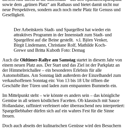
sowie dem „grünen Platz“ am Rathaus und bietet damit nicht nur
neue Perspektiven, sondern auch noch mehr Platz für Genuss und
Geselligkeit.
Der Arbeitskreis Stadt- und Spargelfest hat wieder ein
attraktives Programm in der Innenstadt zum Stadt- und
Spargelfest auf die Beine gestellt. v.l. Björn Venker,
Birgit Lindemann, Christiane Rolf, Mathilde Koch-
Grewe und Britta Kuboth Foto: Demag
Auch die
Oldtimer-Rallye am Samstag
startet in diesem Jahr von
einem neuen Platz aus. Der Start und das Ziel ist der Parkplatz an
der Himmelreichallee – ein besonderes Erlebnis für alle
Automobilfans. Am Sonntag lädt außerdem der Einzelhandel zum
verkaufsoffenen Sonntag ein: Von 13 bis 18 Uhr öffnen die
Geschäfte ihre Türen und laden zum entspannten Bummeln ein.
Im Mittelpunkt steht – wie könnte es anders sein – das königliche
Gemüse in all seinen köstlichen Facetten. Ob klassisch mit Sauce
Hollandaise, raffiniert verfeinert oder überraschend neu interpretiert:
Spargelliebhaber dürfen sich auf ein wahres Fest für die Sinne
freuen.
Doch auch abseits der kulinarischen Genüsse wird den Besuchern