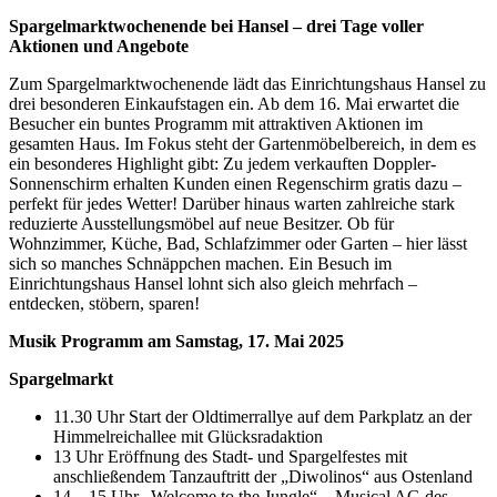
Spargelmarktwochenende bei Hansel – drei Tage voller
Aktionen und Angebote
Zum Spargelmarktwochenende lädt das Einrichtungshaus Hansel zu
drei besonderen Einkaufstagen ein. Ab dem 16. Mai erwartet die
Besucher ein buntes Programm mit attraktiven Aktionen im
gesamten Haus. Im Fokus steht der Gartenmöbelbereich, in dem es
ein besonderes Highlight gibt: Zu jedem verkauften Doppler-
Sonnenschirm erhalten Kunden einen Regenschirm gratis dazu –
perfekt für jedes Wetter! Darüber hinaus warten zahlreiche stark
reduzierte Ausstellungsmöbel auf neue Besitzer. Ob für
Wohnzimmer, Küche, Bad, Schlafzimmer oder Garten – hier lässt
sich so manches Schnäppchen machen. Ein Besuch im
Einrichtungshaus Hansel lohnt sich also gleich mehrfach –
entdecken, stöbern, sparen!
Musik Programm am Samstag, 17. Mai 2025
Spargelmarkt
11.30 Uhr Start der Oldtimerrallye auf dem Parkplatz an der
Himmelreichallee mit Glücksradaktion
13 Uhr Eröffnung des Stadt- und Spargelfestes mit
anschließendem Tanzauftritt der „Diwolinos“ aus Ostenland
14 – 15 Uhr „Welcome to the Jungle“ – Musical AG des