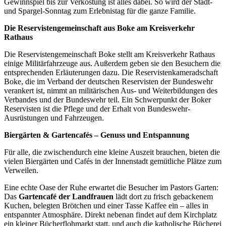
Gewinnspiel bis zur Verkostung ist alles dabei. So wird der Stadt-
und Spargel-Sonntag zum Erlebnistag für die ganze Familie.
Die Reservistengemeinschaft aus Boke am Kreisverkehr
Rathaus
Die Reservistengemeinschaft Boke stellt am Kreisverkehr Rathaus
einige Militärfahrzeuge aus. Außerdem geben sie den Besuchern die
entsprechenden Erläuterungen dazu. Die Reservistenkameradschaft
Boke, die im Verband der deutschen Reservisten der Bundeswehr
verankert ist, nimmt an militärischen Aus- und Weiterbildungen des
Verbandes und der Bundeswehr teil. Ein Schwerpunkt der Boker
Reservisten ist die Pflege und der Erhalt von Bundeswehr-
Ausrüstungen und Fahrzeugen.
Biergärten & Gartencafés – Genuss und Entspannung
Für alle, die zwischendurch eine kleine Auszeit brauchen, bieten die
vielen Biergärten und Cafés in der Innenstadt gemütliche Plätze zum
Verweilen.
Eine echte Oase der Ruhe erwartet die Besucher im Pastors Garten:
Das
Gartencafé der Landfrauen
lädt dort zu frisch gebackenem
Kuchen, belegten Brötchen und einer Tasse Kaffee ein – alles in
entspannter Atmosphäre. Direkt nebenan findet auf dem Kirchplatz
ein kleiner Bücherflohmarkt statt, und auch die katholische Bücherei