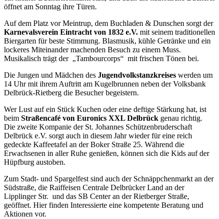
öffnet am Sonntag ihre Türen.
Auf dem Platz vor Meintrup, dem Buchladen & Dunschen sorgt der
Karnevalsverein Eintracht von 1832 e.V.
mit seinem traditionellen
Biergarten für beste Stimmung. Blasmusik, kühle Getränke und ein
lockeres Miteinander machenden Besuch zu einem Muss.
Musikalisch trägt der „Tambourcorps“ mit frischen Tönen bei.
Die Jungen und Mädchen des
Jugendvolkstanzkreises
werden um
14 Uhr mit ihrem Auftritt am Kugelbrunnen neben der Volksbank
Delbrück-Rietberg die Besucher begeistern.
Wer Lust auf ein Stück Kuchen oder eine deftige Stärkung hat, ist
beim
Straßencafé von Euronics XXL Delbrück
genau richtig.
Die zweite Kompanie der St. Johannes Schützenbruderschaft
Delbrück e.V. sorgt auch in diesem Jahr wieder für eine reich
gedeckte Kaffeetafel an der Boker Straße 25. Während die
Erwachsenen in aller Ruhe genießen, können sich die Kids auf der
Hüpfburg austoben.
Zum Stadt- und Spargelfest sind auch der Schnäppchenmarkt an der
Südstraße, die Raiffeisen Centrale Delbrücker Land an der
Lipplinger Str. und das SB Center an der Rietberger Straße,
geöffnet. Hier finden Interessierte eine kompetente Beratung und
Aktionen vor.