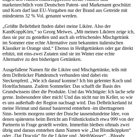
markenrechtlich vom Deutschen Patent- und Markenamt geschützt
und Korn darf laut EU-Vorgaben nur der Brand aus Getreide mit
mindestens 32 % Vol. genannt werden.
„Größte Beliebtheit finden dabei meine Liköre. Also der
KantKoppKörn,“ so Georg Meiwes. „Mit meinen Likören zeige ich,
dass sie pur zu genießen und auch als erfrischendes Mischgetränk
im Sommer eine echte Alternative zum bekannten italienischen
Klassiker in Orange sind.“ Ebenso in Heißgetränken oder gar direkt
erhitzt, mit eins-zwei Zutaten sind sie im Winter eine echte
Alternative zu den bisherigen Getränken.
Ausgefallene Namen für die Liköre und Mischgetränke, teils mit
dem Delbrücker Plattdeutsch verbunden sind dabei ein
Steckenpferd. „Wie ich darauf komme? Ich bin gelernter Koch und
Hotelfachmann. Zudem Sommelier. Das schafft die Basis des
Grundwissens über die Produkte. Und das Wichtigste: Ich lache sehr
gerne. Insbesondere über mich! Und das nicht nur im Keller, so wie
es uns außerhalb der Region nachsagt wird. Das Delbrückerland ist
meine Heimat und darauf basierend entstehen -im übertragenen
Sinn- bereits morgens unter der Dusche tausendundeine Idee, von
denen spätestens beim Bericht am Frühstückstisch etwa 999 von der
Partnerin in Frage gestellt werden. Immerhin bleiben oftmals zwei
übrig und daraus entstehen dann Namen wie „Dat Blondköppken“
oder „Dat Dracula“ für die Liköre und „WeihWasser“, „Bloody